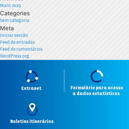
Maio 2019
Categories
Sem categoria
Meta
Iniciar sessão
Feed de entradas
Feed de comentários
WordPress.org
Formulário para acesso
Extranet
.
a dados estatísticos
.
Boletins itinerários
.