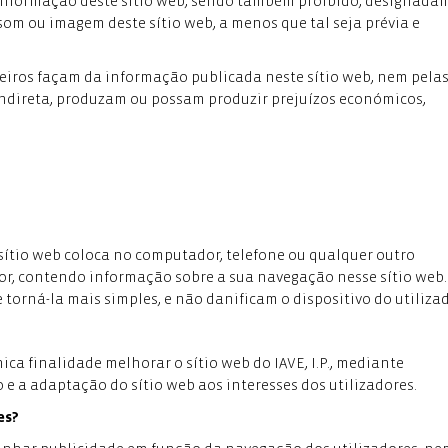
 da informação deste sítio web, sendo também proibido, designada
 som ou imagem deste sítio web, a menos que tal seja prévia e
erceiros façam da informação publicada neste sítio web, nem pela
 indireta, produzam ou possam produzir prejuízos económicos,
sítio web coloca no computador, telefone ou qualquer outro
dor, contendo informação sobre a sua navegação nesse sítio web.
 torná-la mais simples, e não danificam o dispositivo do utilizad
ca finalidade melhorar o sítio web do IAVE, I.P., mediante
 e a adaptação do sítio web aos interesses dos utilizadores.
es?