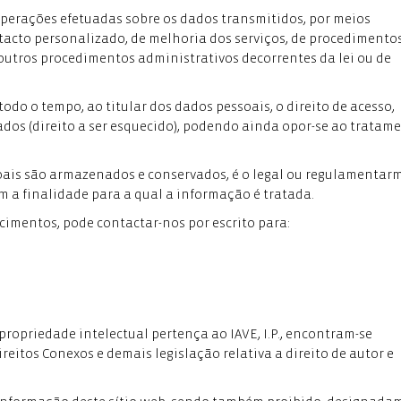
operações efetuadas sobre os dados transmitidos, por meios
tacto personalizado, de melhoria dos serviços, de procedimento
outros procedimentos administrativos decorrentes da lei ou de
todo o tempo, ao titular dos dados pessoais, o direito de acesso,
ados (direito a ser esquecido), podendo ainda opor-se ao tratam
soais são armazenados e conservados, é o legal ou regulamentar
om a finalidade para a qual a informação é tratada.
ecimentos, pode contactar-nos por escrito para:
a propriedade intelectual pertença ao IAVE, I.P., encontram-se
reitos Conexos e demais legislação relativa a direito de autor e