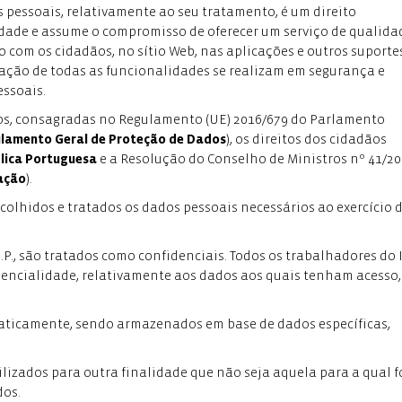
s pessoais, relativamente ao seu tratamento, é um direito
idade e assume o compromisso de oferecer um serviço de qualida
 com os cidadãos, no sítio Web, nas aplicações e outros suporte
zação de todas as funcionalidades se realizam em segurança e
essoais.
ados, consagradas no Regulamento (UE) 2016/679 do Parlamento
lamento Geral de Proteção de Dados
), os direitos dos cidadãos
blica Portuguesa
e a Resolução do Conselho de Ministros nº 41/2
mação
).
recolhidos e tratados os dados pessoais necessários ao exercício 
.P., são tratados como confidenciais. Todos os trabalhadores do 
idencialidade, relativamente aos dados aos quais tenham acesso,
maticamente, sendo armazenados em base de dados específicas,
lizados para outra finalidade que não seja aquela para a qual f
dos.