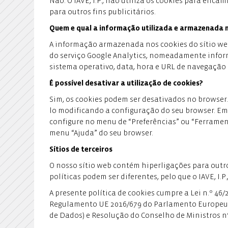
Não. O IAVE, I.P., não utiliza os cookies para en
para outros fins publicitários.
Quem e qual a informação utilizada e armazenada 
A informação armazenada nos cookies do sítio web d
do serviço Google Analytics, nomeadamente informa
sistema operativo, data, hora e URL de navegação 
É possível desativar a utilização de cookies?
Sim, os cookies podem ser desativados no browser.
lo modificando a configuração do seu browser. Em
configure no menu de “Preferências” ou “Ferrament
menu “Ajuda” do seu browser.
Sítios de terceiros
O nosso sítio web contém hiperligações para outro
políticas podem ser diferentes, pelo que o IAVE, I.
A presente política de cookies cumpre a Lei n.º 46/
Regulamento UE 2016/679 do Parlamento Europeu e
de Dados) e Resolução do Conselho de Ministros nº