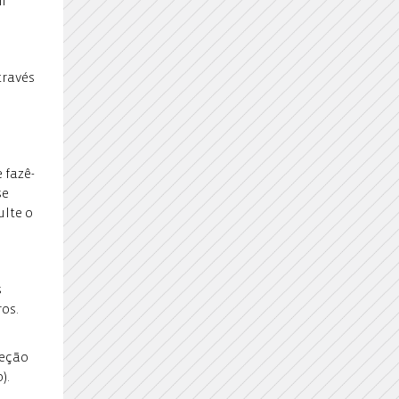
em
través
 fazê-
se
ulte o
s
ros.
teção
).