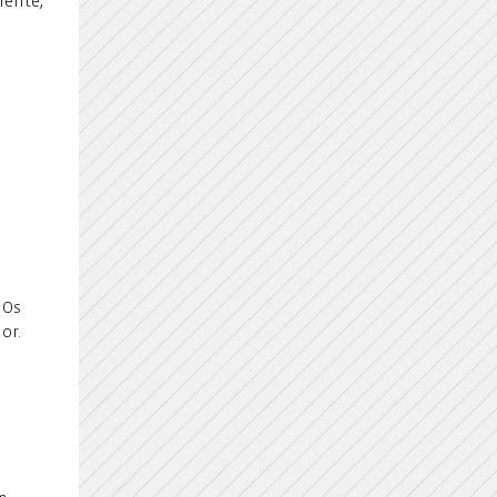
mente,
s
 Os
or.