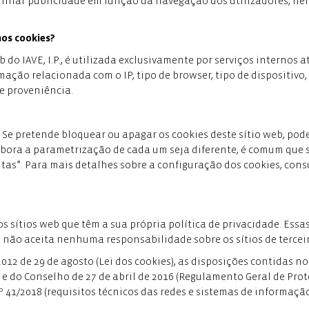
caminhar publicidade em função da navegação dos utilizadores, n
nos cookies?
o IAVE, I.P., é utilizada exclusivamente por serviços internos a
ção relacionada com o IP, tipo de browser, tipo de dispositivo,
e proveniência.
 Se pretende bloquear ou apagar os cookies deste sítio web, pode
bora a parametrização de cada um seja diferente, é comum que 
as”. Para mais detalhes sobre a configuração dos cookies, cons
s sítios web que têm a sua própria política de privacidade. Essa
P., não aceita nenhuma responsabilidade sobre os sítios de tercei
2012 de 29 de agosto (Lei dos cookies), as disposições contidas no
 do Conselho de 27 de abril de 2016 (Regulamento Geral de Pro
 41/2018 (requisitos técnicos das redes e sistemas de informação