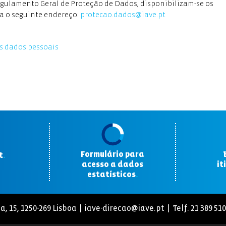
Regulamento Geral de Proteção de Dados, disponibilizam-se os
ra o seguinte endereço:
protecao.dados@iave.pt
s dados pessoais
Formulário para
t
.
acesso a dados
it
estatísticos
.
a, 15, 1250-269 Lisboa |
iave-direcao@iave.pt
| Telf. 21 389 51