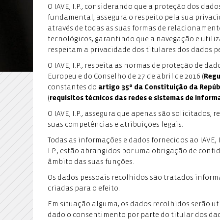
O IAVE, I.P., considerando que a proteção dos dado
fundamental, assegura o respeito pela sua privac
através de todas as suas formas de relacionamento
tecnológicos, garantindo que a navegação e utili
respeitam a privacidade dos titulares dos dados p
O IAVE, I.P., respeita as normas de proteção de d
Europeu e do Conselho de 27 de abril de 2016 (
Regu
constantes do
artigo 35º da Constituição da Repú
(
requisitos técnicos das redes e sistemas de infor
O IAVE, I.P., assegura que apenas são solicitados, 
suas competências e atribuições legais.
Todas as informações e dados fornecidos ao IAVE, I
I.P., estão abrangidos por uma obrigação de conf
âmbito das suas funções.
Os dados pessoais recolhidos são tratados infor
criadas para o efeito.
Em situação alguma, os dados recolhidos serão uti
dado o consentimento por parte do titular dos da