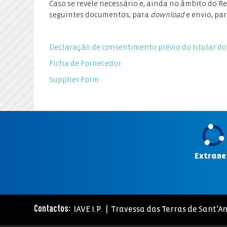
Caso se revele necessário e, ainda no âmbito do 
seguintes documentos, para
download
e envio, pa
Declaração de consentimento prévio do titular do
Ficha de Fornecedor
Supplier Form
Extrane
IAVE I.P. | Travessa das Terras de Sant’An
Contactos: