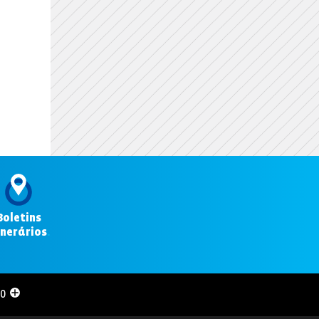
Boletins
inerários
.
00