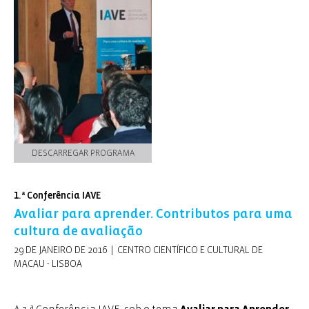
fundamentais para o sucesso do evento. O
feedback
obtido durante e após a Conferência permite avaliar
muito positivamente o trabalho desenvolvido, quer na
dimensão logística, quer no contributo para a partilha e
enriquecimento de conhecimentos e de experiências no
âmbito das mais recentes investigações levadas a cabo
por prestigiadas instituições europeias.
DESCARREGAR PROGRAMA
1.ª Conferência IAVE
Avaliar para aprender. Contributos para uma
cultura de avaliação
29 DE JANEIRO DE 2016 | CENTRO CIENTÍFICO E CULTURAL DE
MACAU - LISBOA