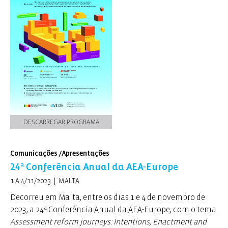
Apresentação
de José Barroso (Professor Bibliotecário) e
Elisa Morais (Professora Bibliotecária) – AE de Real,
Braga.
Apresentação
de Cesário Silva (Diretor) e António Santos
(Professor Bibliotecário) – AE Marinha Poente, Marinha
Grande.
27 de maio – Sessão 2
DESCARREGAR PROGRAMA
Vídeo da Sessão 2
Apresentação
de Anabela Serrão (IAVE) e Elsa Conde
Comunicações /Apresentações
(PNL2027)
24ª Conferência Anual da AEA-Europe
1 A 4/11/2023 | MALTA
Decorreu em Malta, entre os dias 1 e 4 de novembro de
2023, a 24ª Conferência Anual da AEA-Europe, com o tema
Assessment reform journeys: Intentions, Enactment and