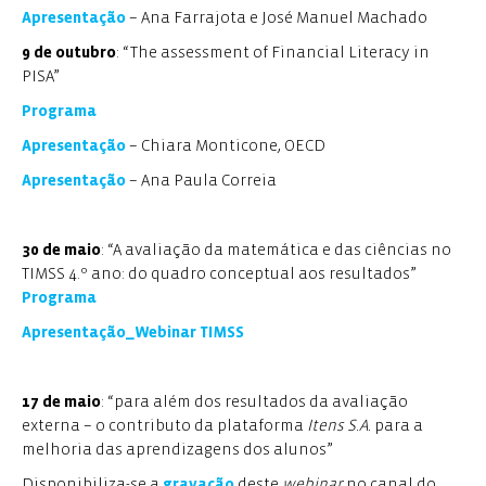
Apresentação
– Ana Farrajota e José Manuel Machado
9 de outubro
: “The assessment of Financial Literacy in
PISA”
Programa
Apresentação
– Chiara Monticone, OECD
Apresentação
– Ana Paula Correia
30 de maio
: “A avaliação da matemática e das ciências no
TIMSS 4.º ano: do quadro conceptual aos resultados”
Programa
Apresentação_Webinar TIMSS
17 de maio
: “para além dos resultados da avaliação
externa – o contributo da plataforma
Itens S.A.
para a
melhoria das aprendizagens dos alunos”
Disponibiliza-se a
gravação
deste
webinar
no canal do