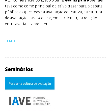
A 1.ª Conferência IAVE, sob o tema
Avaliar para Aprender
,
teve como como principal objetivo trazer para o debate
público as questões da avaliação educativa, da cultura
de avaliação nas escolas e, em particular, da relação
entre avaliar e aprender.
+INFO
Informação sobre os Conferencistas
Atas da Conferencia
Seminários
Transmissão da conferência
Sessão de Abertura e intervenção do Presidente do IAVE
Intervenção de Gordon Stobart | Sessão 2. Avaliação
externa: o peso social e a perceção dos alunos
Sessão 3. Os desafios da avaliação:processos e
instrumentos