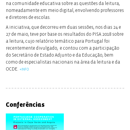
na comunidade educativa sobre as questões da leitura,
nomeadamente em meio digital, envolvendo professores
e diretores de escolas.
A iniciativa, que decorreu em duas sessões, nos dias 24 e
27 de maio, teve por base os resultados do PISA 2018 sobre
a leitura, cujo relatório temático para Portugal foi
recentemente divulgado, e contou com a participação
do Secretário de Estado Adjunto e da Educação, bem
como de especialistas nacionais na área da leitura e da
OCDE.
+INFO
Dia 24 de maio – Sessão 1
Vídeo da Sessão 1
Apresentação
de Andreas Schleicher – OCDE
Conferências
Apresentação
de Maria Alexandra Caetano
(Coordenadora das Bibliotecas do AE) – AE Gil Vicente,
Lisboa.