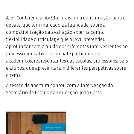
respetivamente colaboradora do IAVE e docente do
Instituto de Educação, na qualidade de representantes
A 2.ª Conferência IAVE foi mais uma contribuição para o
do IAVE.
debate, que tem marcado a atualidade, sobre a
Para além da componente científica, a Conferência
compatibilização da avaliação externa com a
incluiu ainda a cerimónia de abertura, com música
flexibilidade curricular, e que o IAVE pretendeu
tradicional portuguesa, um passeio pelo centro histórico
aprofundar com a ajuda dos diferentes intervenientes no
de Lisboa, assim como o jantar da Conferência realizado
processo educativo. No debate participaram
no Restaurante Montes Claros.
académicos, representantes das escolas, professores, pais
e alunos, que apresentaram diferentes perspetivas sobre
O IAVE, através do LOC (
Local Organising Committee
), foi
o tema.
responsável pelo processo de seleção dos espaços,
elaboração de contratos com empresas, organização e
A sessão de abertura contou com a intervenção do
disponibilização de materiais. Importa aqui destacar a
Secretário de Estado da Educação, João Costa.
estreita colaboração entre o IAVE e a AEA-Europe, através
da realização de reuniões regulares
online
e de um
encontro presencial que teve lugar em Maio de 2019, o
qual incluiu visitas aos locais selecionados e tomadas de
decisões aos níveis organizacional e financeiro,