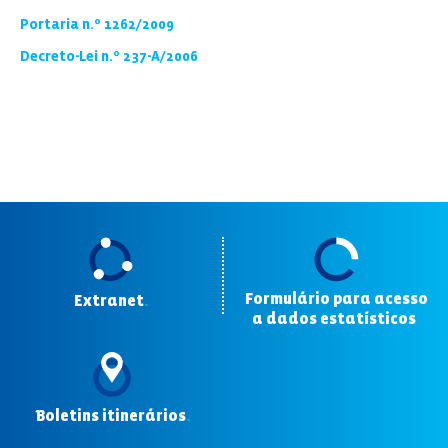
Portaria n.º 1262/2009
Decreto-Lei n.º 237-A/2006
Formulário para acesso
Extranet
.
a dados estatísticos
.
Boletins itinerários
.