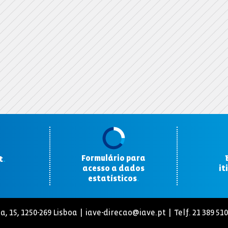
Formulário para
t
.
acesso a dados
it
estatísticos
.
a, 15, 1250-269 Lisboa |
iave-direcao@iave.pt
| Telf. 21 389 51