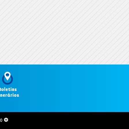
Boletins
inerários
.
00