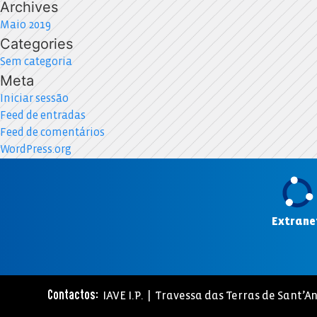
Archives
Maio 2019
Categories
Sem categoria
Meta
Iniciar sessão
Feed de entradas
Feed de comentários
WordPress.org
Extrane
IAVE I.P. | Travessa das Terras de Sant’An
Contactos: