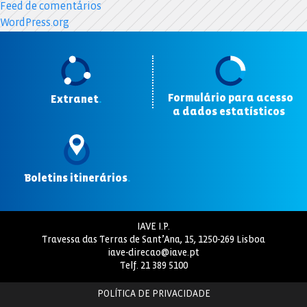
Feed de comentários
WordPress.org
Formulário para acesso
Extranet
.
a dados estatísticos
.
Boletins itinerários
.
IAVE I.P.
Travessa das Terras de Sant’Ana, 15, 1250-269 Lisboa
iave-direcao@iave.pt
Telf.
21 389 5100
POLÍTICA DE PRIVACIDADE