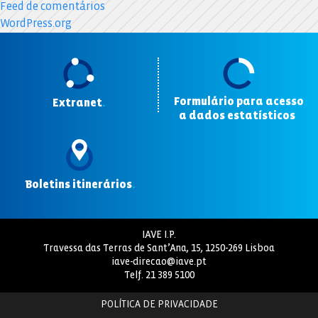
Feed de comentários
WordPress.org
Formulário para acesso
Extranet
.
a dados estatísticos
.
Boletins itinerários
.
IAVE I.P.
Travessa das Terras de Sant’Ana, 15, 1250-269 Lisboa
iave-direcao@iave.pt
Telf.
21 389 5100
POLÍTICA DE PRIVACIDADE