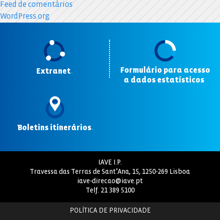
Feed de comentários
WordPress.org
Formulário para acesso
Extranet
.
a dados estatísticos
.
Boletins itinerários
.
IAVE I.P.
Travessa das Terras de Sant’Ana, 15, 1250-269 Lisboa
iave-direcao@iave.pt
Telf.
21 389 5100
POLÍTICA DE PRIVACIDADE