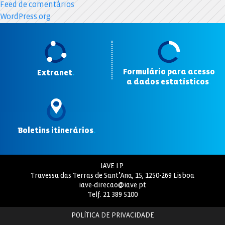
Feed de comentários
WordPress.org
Formulário para acesso
Extranet
.
a dados estatísticos
.
Boletins itinerários
.
IAVE I.P.
Travessa das Terras de Sant’Ana, 15, 1250-269 Lisboa
iave-direcao@iave.pt
Telf.
21 389 5100
POLÍTICA DE PRIVACIDADE