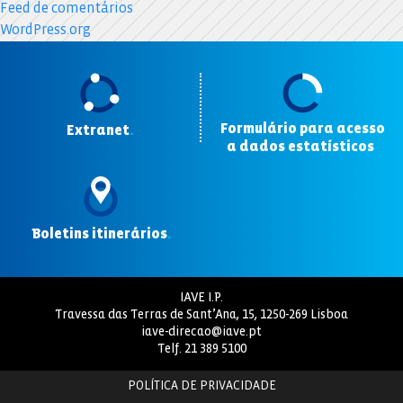
Feed de comentários
WordPress.org
Formulário para acesso
Extranet
.
a dados estatísticos
.
Boletins itinerários
.
IAVE I.P.
Travessa das Terras de Sant’Ana, 15, 1250-269 Lisboa
iave-direcao@iave.pt
Telf.
21 389 5100
POLÍTICA DE PRIVACIDADE