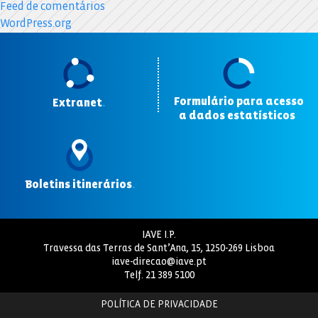
Feed de comentários
WordPress.org
Formulário para acesso
Extranet
.
a dados estatísticos
.
Boletins itinerários
.
IAVE I.P.
Travessa das Terras de Sant’Ana, 15, 1250-269 Lisboa
iave-direcao@iave.pt
Telf.
21 389 5100
POLÍTICA DE PRIVACIDADE