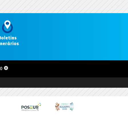
Boletins
inerários
.
00