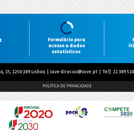
Formulário para
t
.
acesso a dados
it
estatísticos
.
a, 15, 1250-269 Lisboa |
iave-direcao@iave.pt
| Telf. 21 389 51
POLÍTICA DE PRIVACIDADE