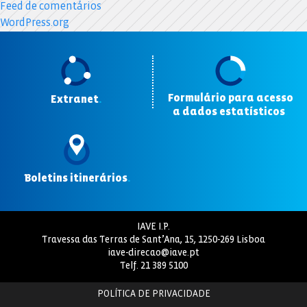
Feed de comentários
WordPress.org
Formulário para acesso
Extranet
.
a dados estatísticos
.
Boletins itinerários
.
IAVE I.P.
Travessa das Terras de Sant’Ana, 15, 1250-269 Lisboa
iave-direcao@iave.pt
Telf.
21 389 5100
POLÍTICA DE PRIVACIDADE