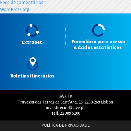
Feed de comentários
WordPress.org
Formulário para acesso
Extranet
.
a dados estatísticos
.
Boletins itinerários
.
IAVE I.P.
Travessa das Terras de Sant’Ana, 15, 1250-269 Lisboa
iave-direcao@iave.pt
Telf.
21 389 5100
POLÍTICA DE PRIVACIDADE