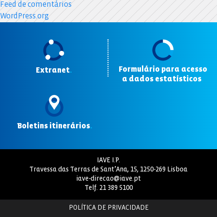
Feed de comentários
WordPress.org
Formulário para acesso
Extranet
.
a dados estatísticos
.
Boletins itinerários
.
IAVE I.P.
Travessa das Terras de Sant’Ana, 15, 1250-269 Lisboa
iave-direcao@iave.pt
Telf.
21 389 5100
POLÍTICA DE PRIVACIDADE