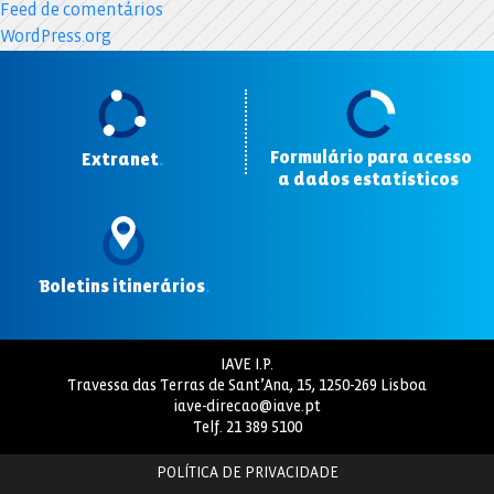
Feed de comentários
WordPress.org
Formulário para acesso
Extranet
.
a dados estatísticos
.
Boletins itinerários
.
IAVE I.P.
Travessa das Terras de Sant’Ana, 15, 1250-269 Lisboa
iave-direcao@iave.pt
Telf.
21 389 5100
POLÍTICA DE PRIVACIDADE