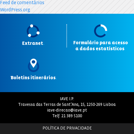
Feed de comentários
WordPress.org
Formulário para acesso
Extranet
.
a dados estatísticos
.
Boletins itinerários
.
IAVE I.P.
Travessa das Terras de Sant’Ana, 15, 1250-269 Lisboa
iave-direcao@iave.pt
Telf.
21 389 5100
POLÍTICA DE PRIVACIDADE