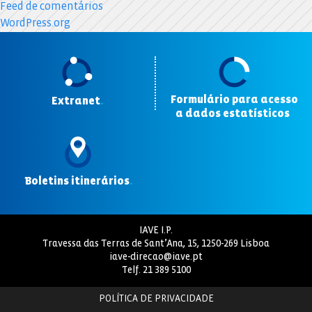
Feed de comentários
WordPress.org
Formulário para acesso
Extranet
.
a dados estatísticos
.
Boletins itinerários
.
IAVE I.P.
Travessa das Terras de Sant’Ana, 15, 1250-269 Lisboa
iave-direcao@iave.pt
Telf.
21 389 5100
POLÍTICA DE PRIVACIDADE