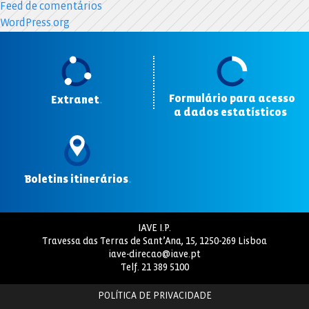
Feed de comentários
WordPress.org
Formulário para acesso
Extranet
.
a dados estatísticos
.
Boletins itinerários
.
IAVE I.P.
Travessa das Terras de Sant’Ana, 15, 1250-269 Lisboa
iave-direcao@iave.pt
Telf.
21 389 5100
POLÍTICA DE PRIVACIDADE