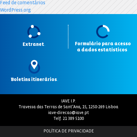
Feed de comentários
WordPress.org
Formulário para acesso
Extranet
.
a dados estatísticos
.
Boletins itinerários
.
IAVE I.P.
Travessa das Terras de Sant’Ana, 15, 1250-269 Lisboa
iave-direcao@iave.pt
Telf.
21 389 5100
POLÍTICA DE PRIVACIDADE