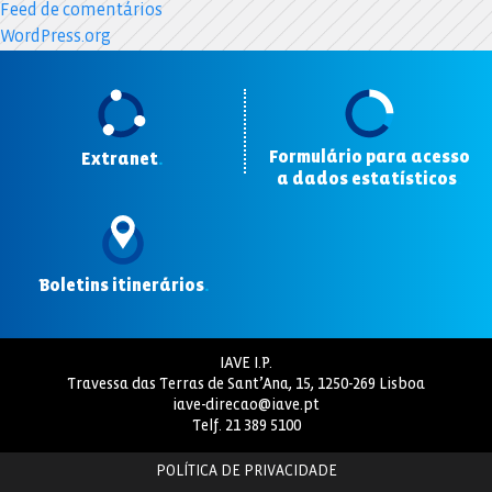
Feed de comentários
WordPress.org
Formulário para acesso
Extranet
.
a dados estatísticos
.
Boletins itinerários
.
IAVE I.P.
Travessa das Terras de Sant’Ana, 15, 1250-269 Lisboa
iave-direcao@iave.pt
Telf.
21 389 5100
POLÍTICA DE PRIVACIDADE