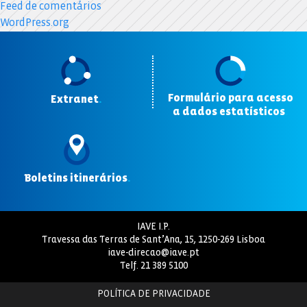
Feed de comentários
WordPress.org
Formulário para acesso
Extranet
.
a dados estatísticos
.
Boletins itinerários
.
IAVE I.P.
Travessa das Terras de Sant’Ana, 15, 1250-269 Lisboa
iave-direcao@iave.pt
Telf.
21 389 5100
POLÍTICA DE PRIVACIDADE