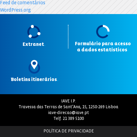
Feed de comentários
WordPress.org
Formulário para acesso
Extranet
.
a dados estatísticos
.
Boletins itinerários
.
IAVE I.P.
Travessa das Terras de Sant’Ana, 15, 1250-269 Lisboa
iave-direcao@iave.pt
Telf.
21 389 5100
POLÍTICA DE PRIVACIDADE