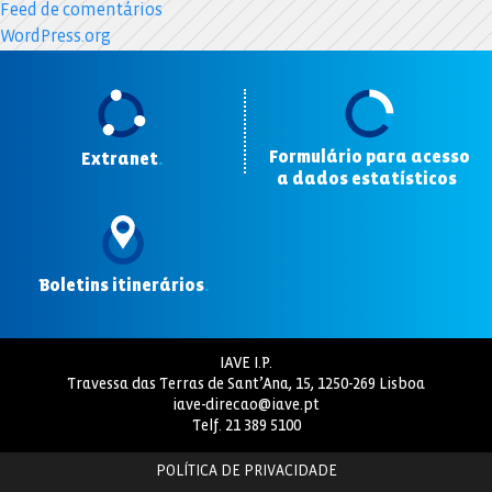
Feed de comentários
WordPress.org
Formulário para acesso
Extranet
.
a dados estatísticos
.
Boletins itinerários
.
IAVE I.P.
Travessa das Terras de Sant’Ana, 15, 1250-269 Lisboa
iave-direcao@iave.pt
Telf.
21 389 5100
POLÍTICA DE PRIVACIDADE