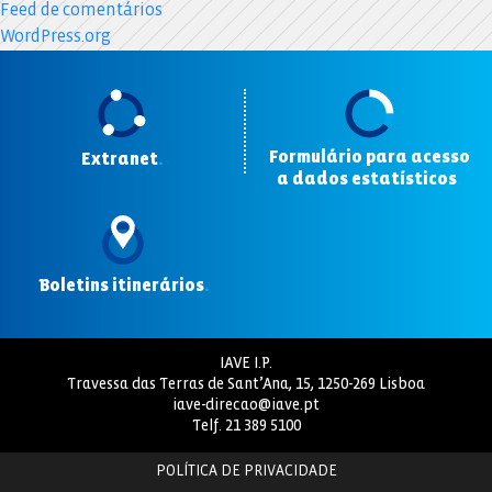
Feed de comentários
WordPress.org
Formulário para acesso
Extranet
.
a dados estatísticos
.
Boletins itinerários
.
IAVE I.P.
Travessa das Terras de Sant’Ana, 15, 1250-269 Lisboa
iave-direcao@iave.pt
Telf.
21 389 5100
POLÍTICA DE PRIVACIDADE