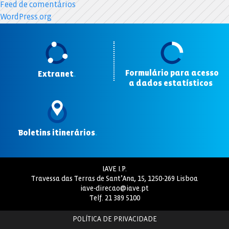
Feed de comentários
WordPress.org
Formulário para acesso
Extranet
.
a dados estatísticos
.
Boletins itinerários
.
IAVE I.P.
Travessa das Terras de Sant’Ana, 15, 1250-269 Lisboa
iave-direcao@iave.pt
Telf.
21 389 5100
POLÍTICA DE PRIVACIDADE