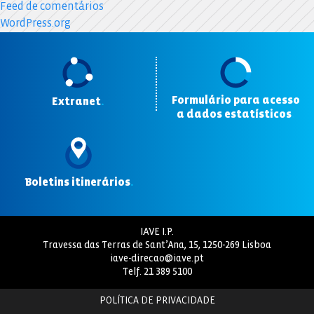
Feed de comentários
WordPress.org
Formulário para acesso
Extranet
.
a dados estatísticos
.
Boletins itinerários
.
IAVE I.P.
Travessa das Terras de Sant’Ana, 15, 1250-269 Lisboa
iave-direcao@iave.pt
Telf.
21 389 5100
POLÍTICA DE PRIVACIDADE