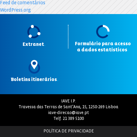
Feed de comentários
WordPress.org
Formulário para acesso
Extranet
.
a dados estatísticos
.
Boletins itinerários
.
IAVE I.P.
Travessa das Terras de Sant’Ana, 15, 1250-269 Lisboa
iave-direcao@iave.pt
Telf.
21 389 5100
POLÍTICA DE PRIVACIDADE