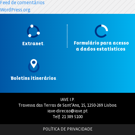
Feed de comentários
WordPress.org
Formulário para acesso
Extranet
.
a dados estatísticos
.
Boletins itinerários
.
IAVE I.P.
Travessa das Terras de Sant’Ana, 15, 1250-269 Lisboa
iave-direcao@iave.pt
Telf.
21 389 5100
POLÍTICA DE PRIVACIDADE