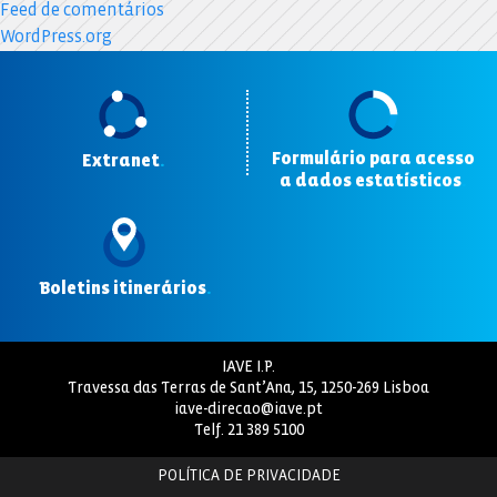
Feed de comentários
WordPress.org
Formulário para acesso
Extranet
.
a dados estatísticos
.
Boletins itinerários
.
IAVE I.P.
Travessa das Terras de Sant’Ana, 15, 1250-269 Lisboa
iave-direcao@iave.pt
Telf.
21 389 5100
POLÍTICA DE PRIVACIDADE