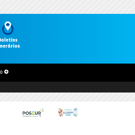
Boletins
inerários
.
00