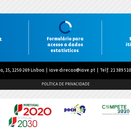
Formulário para
t
.
acesso a dados
it
estatísticos
.
a, 15, 1250-269 Lisboa |
iave-direcao@iave.pt
| Telf. 21 389 51
POLÍTICA DE PRIVACIDADE