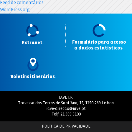
Feed de comentários
WordPress.org
Formulário para acesso
Extranet
.
a dados estatísticos
.
Boletins itinerários
.
IAVE I.P.
Travessa das Terras de Sant’Ana, 15, 1250-269 Lisboa
iave-direcao@iave.pt
Telf.
21 389 5100
POLÍTICA DE PRIVACIDADE