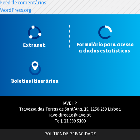
Feed de comentários
WordPress.org
Formulário para acesso
Extranet
.
a dados estatísticos
.
Boletins itinerários
.
IAVE I.P.
Travessa das Terras de Sant’Ana, 15, 1250-269 Lisboa
iave-direcao@iave.pt
Telf.
21 389 5100
POLÍTICA DE PRIVACIDADE