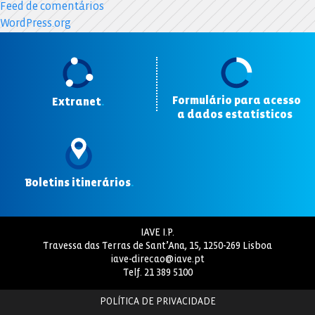
Feed de comentários
WordPress.org
Formulário para acesso
Extranet
.
a dados estatísticos
.
Boletins itinerários
.
IAVE I.P.
Travessa das Terras de Sant’Ana, 15, 1250-269 Lisboa
iave-direcao@iave.pt
Telf.
21 389 5100
POLÍTICA DE PRIVACIDADE