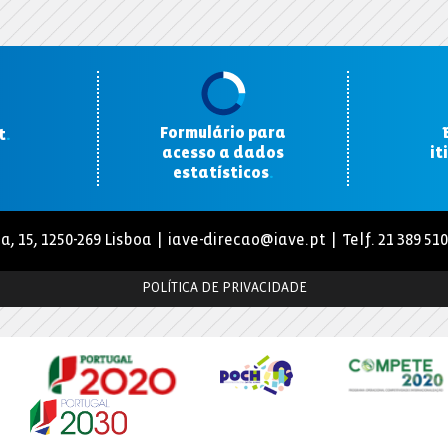
Formulário para
t
.
acesso a dados
it
estatísticos
.
a, 15, 1250-269 Lisboa |
iave-direcao@iave.pt
| Telf. 21 389 51
POLÍTICA DE PRIVACIDADE