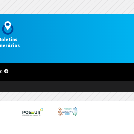
Boletins
inerários
.
00