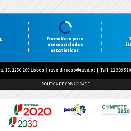
Formulário para
t
.
acesso a dados
it
estatísticos
.
a, 15, 1250-269 Lisboa |
iave-direcao@iave.pt
| Telf. 21 389 51
POLÍTICA DE PRIVACIDADE