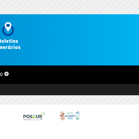
Boletins
inerários
.
00