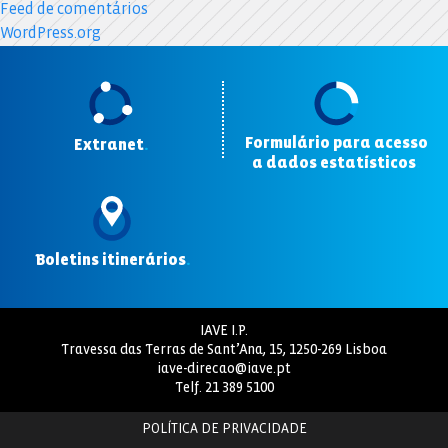
Feed de comentários
WordPress.org
Formulário para acesso
Extranet
.
a dados estatísticos
.
Boletins itinerários
.
IAVE I.P.
Travessa das Terras de Sant’Ana, 15, 1250-269 Lisboa
iave-direcao@iave.pt
Telf.
21 389 5100
POLÍTICA DE PRIVACIDADE