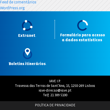
Feed de comentários
WordPress.org
Formulário para acesso
Extranet
.
a dados estatísticos
.
Boletins itinerários
.
IAVE I.P.
Travessa das Terras de Sant’Ana, 15, 1250-269 Lisboa
iave-direcao@iave.pt
Telf.
21 389 5100
POLÍTICA DE PRIVACIDADE