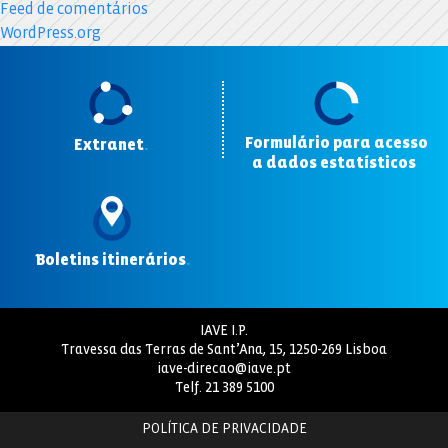
Feed de comentários
WordPress.org
Formulário para acesso
Extranet
.
a dados estatísticos
.
Boletins itinerários
.
IAVE I.P.
Travessa das Terras de Sant’Ana, 15, 1250-269 Lisboa
iave-direcao@iave.pt
Telf.
21 389 5100
POLÍTICA DE PRIVACIDADE