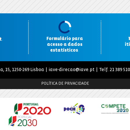
Formulário para
t
.
acesso a dados
it
estatísticos
.
a, 15, 1250-269 Lisboa |
iave-direcao@iave.pt
| Telf. 21 389 51
POLÍTICA DE PRIVACIDADE