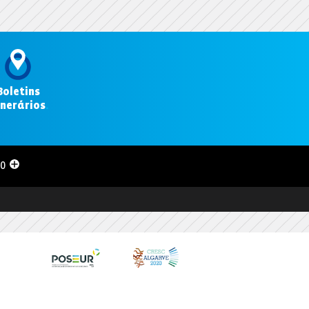
Boletins
inerários
.
00