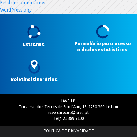
Feed de comentários
WordPress.org
Formulário para acesso
Extranet
.
a dados estatísticos
.
Boletins itinerários
.
IAVE I.P.
Travessa das Terras de Sant’Ana, 15, 1250-269 Lisboa
iave-direcao@iave.pt
Telf.
21 389 5100
POLÍTICA DE PRIVACIDADE