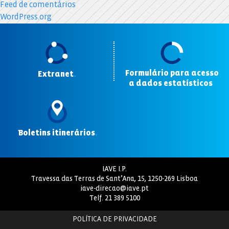
Feed de comentários
WordPress.org
Formulário para acesso
Extranet
.
a dados estatísticos
.
Boletins itinerários
.
IAVE I.P.
Travessa das Terras de Sant’Ana, 15, 1250-269 Lisboa
iave-direcao@iave.pt
Telf.
21 389 5100
POLÍTICA DE PRIVACIDADE