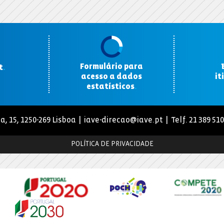
Formulário para
t
.
acesso a dados
it
estatísticos
.
a, 15, 1250-269 Lisboa |
iave-direcao@iave.pt
| Telf. 21 389 51
POLÍTICA DE PRIVACIDADE