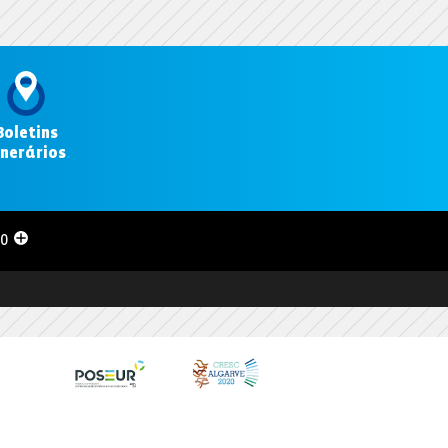
Boletins
inerários
.
00