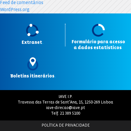
Feed de comentários
WordPress.org
Formulário para acesso
Extranet
.
a dados estatísticos
.
Boletins itinerários
.
IAVE I.P.
Travessa das Terras de Sant’Ana, 15, 1250-269 Lisboa
iave-direcao@iave.pt
Telf.
21 389 5100
POLÍTICA DE PRIVACIDADE