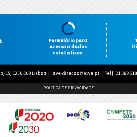
Formulário para
t
.
acesso a dados
it
estatísticos
.
a, 15, 1250-269 Lisboa |
iave-direcao@iave.pt
| Telf. 21 389 51
POLÍTICA DE PRIVACIDADE