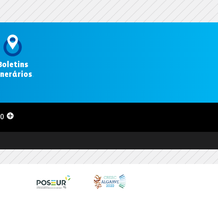
Boletins
inerários
.
00