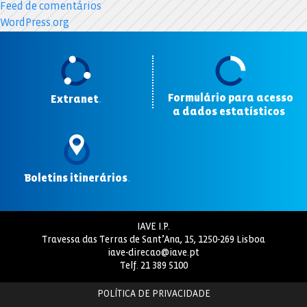
Feed de comentários
WordPress.org
Formulário para acesso
Extranet
.
a dados estatísticos
.
Boletins itinerários
.
IAVE I.P.
Travessa das Terras de Sant’Ana, 15, 1250-269 Lisboa
iave-direcao@iave.pt
Telf.
21 389 5100
POLÍTICA DE PRIVACIDADE