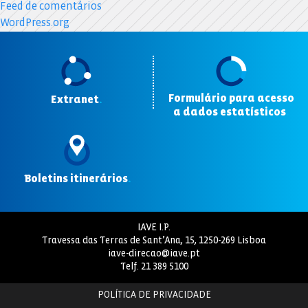
Feed de comentários
WordPress.org
Formulário para acesso
Extranet
.
a dados estatísticos
.
Boletins itinerários
.
IAVE I.P.
Travessa das Terras de Sant’Ana, 15, 1250-269 Lisboa
iave-direcao@iave.pt
Telf.
21 389 5100
POLÍTICA DE PRIVACIDADE