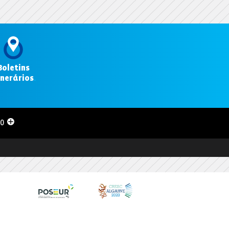
Boletins
inerários
.
00