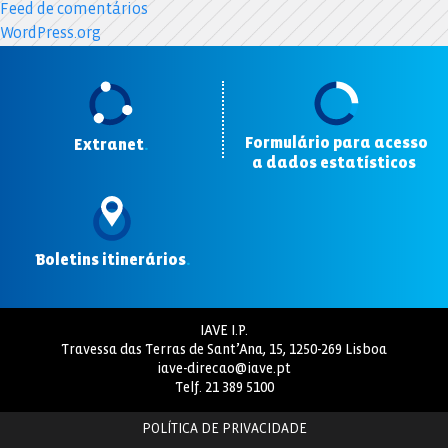
Feed de comentários
WordPress.org
Formulário para acesso
Extranet
.
a dados estatísticos
.
Boletins itinerários
.
IAVE I.P.
Travessa das Terras de Sant’Ana, 15, 1250-269 Lisboa
iave-direcao@iave.pt
Telf.
21 389 5100
POLÍTICA DE PRIVACIDADE