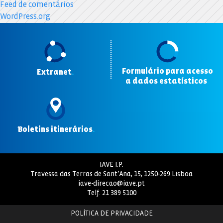
Feed de comentários
WordPress.org
Formulário para acesso
Extranet
.
a dados estatísticos
.
Boletins itinerários
.
IAVE I.P.
Travessa das Terras de Sant’Ana, 15, 1250-269 Lisboa
iave-direcao@iave.pt
Telf.
21 389 5100
POLÍTICA DE PRIVACIDADE